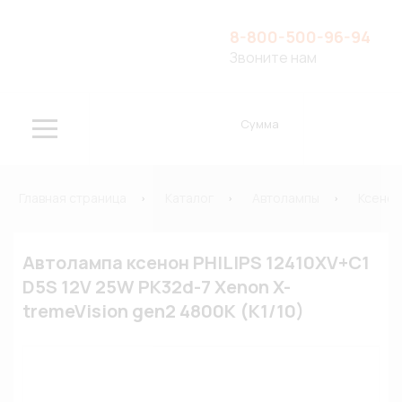
8-800-500-96-94
Звоните нам
Сумма
Главная страница
Каталог
Автолампы
Ксено
Автолампа ксенон PHILIPS 12410XV+C1
D5S 12V 25W PK32d-7 Xenon X-
tremeVision gen2 4800К (К1/10)