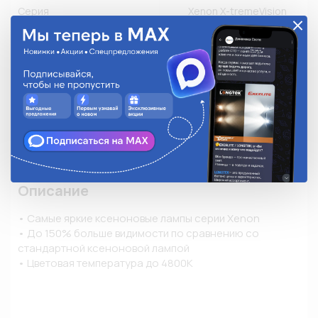
Серия
Xenon X-tremeVision
gen2
Тип колбы
T9
Цветовая температура, К
4800К
Цветность
Белый холодный свет
Применяемость
Другое производство
Количество в упаковке
1
Описание
• Самые яркие ксеноновые лампы серии Xenon

• До 150% больше видимости по сравнению со 
стандартной ксеноновой лампой

• Цветовая температура до 4800K