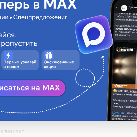
• Высокая светоот
LONGTEK
• Максимальная ви
• Безопасность и 
D4R
• Более низкое по
• Длительный срок
42V
• Выделит Ваш авт
35W
Штатная ксенонова
исполнения: с пла
32d-6
сеноновый эффект
tandard
T9
000К
елый свет