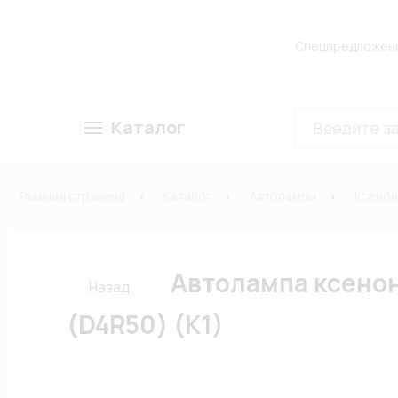
Спецпредложен
Каталог
Главная страница
Каталог
Автолампы
Ксено
Автолампа ксенон
Назад
(D4R50) (К1)