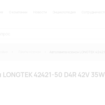
ия
О компании
Новости
Энциклопедия
Сотрудничест
новые
Лампы ксенон
Автолампа ксенон LONGTEK 42421-
 LONGTEK 42421-50 D4R 42V 35W