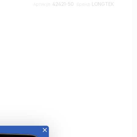
42421-50
LONGTEK
Артикул:
Бренд:
е