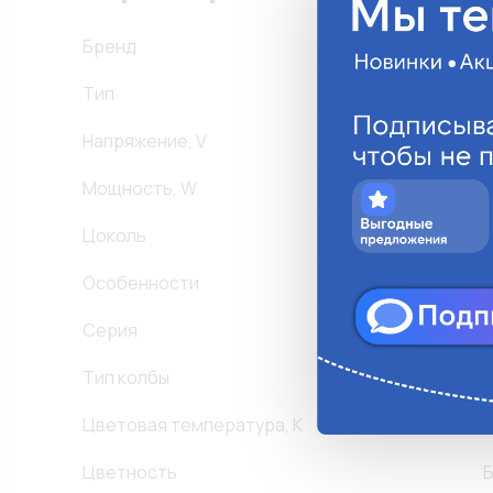
Бренд
Тип
Напряжение, V
Мощность, W
Цоколь
P
Особенности
К
Серия
S
Тип колбы
Цветовая температура, К
5
Цветность
Б