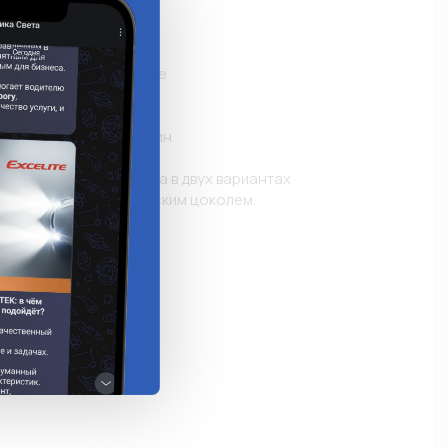
дача

димость на дороге

уверенность на дороге

требление энергии

 службы

омобиль в потоке машин

я лампа представлена в двух вариантах 
стиковым и металлическим цоколем.