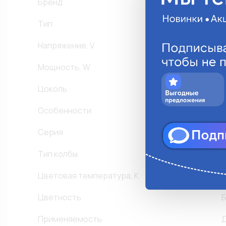
Бренд
Тип
Напряжение, V
Мощность, W
Цоколь
P
Особенности
К
Серия
P
Тип колбы
Цветовая температура, К
6
Цветность
Б
Применяемость
Д