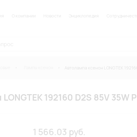
ия
О компании
Новости
Энциклопедия
Сотрудничест
новые
Лампы ксенон
Автолампа ксенон LONGTEK 192160
 LONGTEK 192160 D2S 85V 35W P
1 566.03 руб.