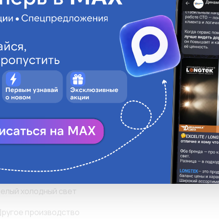
LONGTEK
Технические харак
D2S
3000 часов стабил
+150% больше свет
85V
200 метров - длина
Лампы подходят дл
35W
Мы даём гарантию 
32d-2
Варианты цветовой
сеноновый эффект
Обратите внимание
remium
Пластиковый блисте
T9
Привлекательный д
000К
елый холодный свет
ругое производство