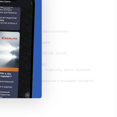
теристики:

ьной работы 

а 

 светового луча 

я грузовых и легковых автомобилей. 

1 года с момента продажи 

 температуры: 4300К, 5000К, 6000К.

 на красочную упаковку: 

р – удобно поставить, повесить, взять, хранить.

изайн – притягивает внимание и вызывает интерес.
