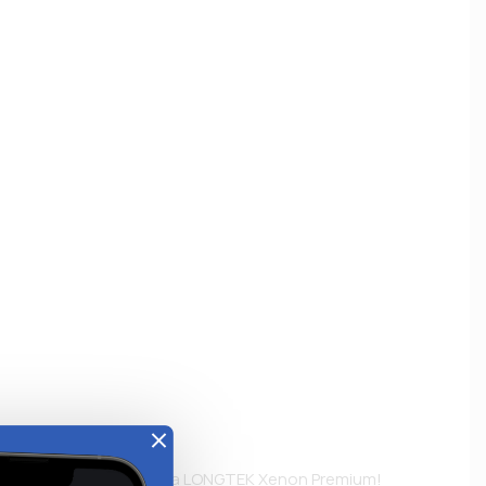
е
ная ксеноновая лампа LONGTEK Xenon Premium! 
