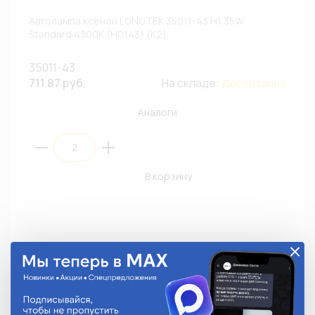
Автолампа ксенон LONGTEK 35011-43 H1 35W
Standard 4300К (H0143) (К2)
35011-43
711.87 руб.
На складе:
Достаточно
Аналоги
В корзину