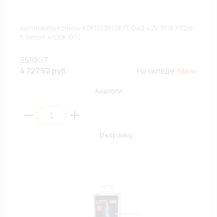
Автолампа ксенон KOITO 3510K/T D4S 42V 35W P32d-
5 Xenon 4100К (К1)
3510K/T
4 727.52 руб.
На складе:
Мало
Аналоги
В корзину