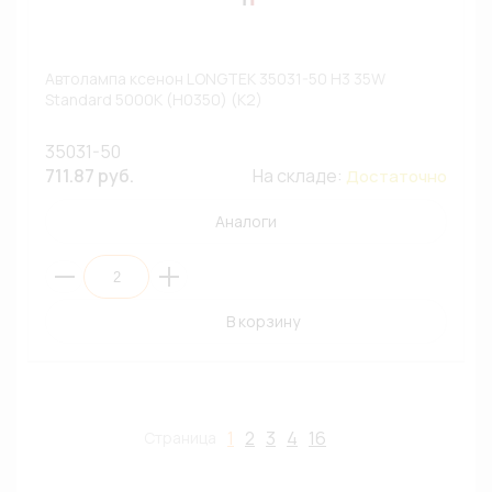
Автолампа ксенон LONGTEK 35031-50 H3 35W
Standard 5000К (H0350) (К2)
35031-50
711.87 руб.
На складе:
Достаточно
Аналоги
В корзину
1
2
3
4
16
Страница