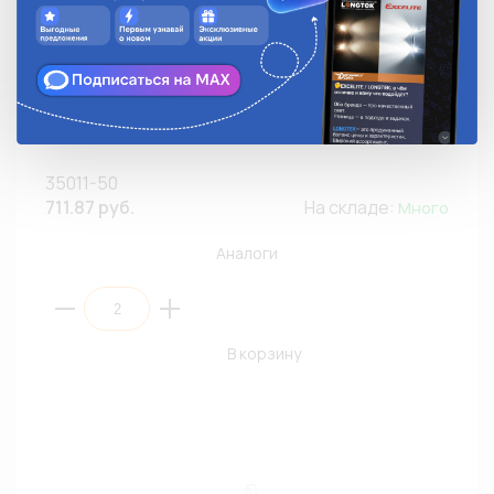
Автолампа ксенон LONGTEK 35011-50 H1 35W
Standard 5000К (H0150) (К2)
35011-50
711.87 руб.
На складе:
Много
Аналоги
В корзину