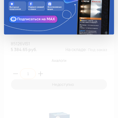
Автолампа ксенон PHILIPS 85126VIS1 D2R 85V 35W
P32d-3 Xenon Vision 4600К (ПБ1/10)
85126VIS1
5 384.65 руб.
На складе:
Под заказ
Аналоги
Недоступно