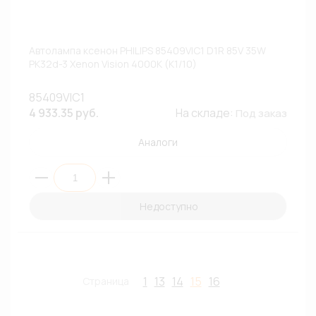
Автолампа ксенон PHILIPS 85409VIC1 D1R 85V 35W
PK32d-3 Xenon Vision 4000К (К1/10)
85409VIC1
4 933.35 руб.
На складе:
Под заказ
Аналоги
Недоступно
1
13
14
15
16
Страница