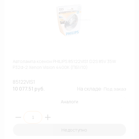
Автолампа ксенон PHILIPS 85122VIS1 D2S 85V 35W
P32d-2 Xenon Vision 4400К (ПБ1/10)
85122VIS1
10 077.51 руб.
На складе:
Под заказ
Аналоги
Недоступно