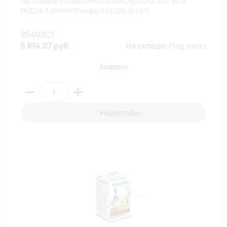
Автолампа ксенон PHILIPS 85409C1 D1R 85V 35W
PK32d-3 Xenon Standard 4100К (К1/10)
85409C1
5 814.07 руб.
На складе:
Под заказ
Аналоги
Недоступно