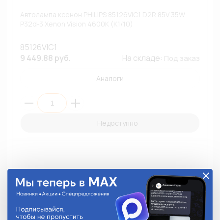
Автолампа ксенон PHILIPS 85126VIC1 D2R 85V 35W
P32d-3 Xenon Vision 4600К (К1/10)
85126VIC1
9 449.88 руб.
На складе:
Под заказ
Аналоги
Недоступно