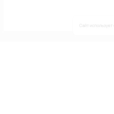
Сайт использует 
Каталог
Меню
Мы в с
сетях
Каталог
О компании
Автолампы
Гарантии и рекламации
ВКонтакте
Автооптика
Доставка и оплата
Telegram-