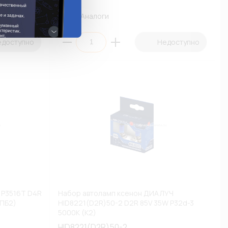
Аналоги
едоступно
Недоступно
 P3516T D4R
Набор автоламп ксенон ДИАЛУЧ
(ПБ2)
HID8221(D2R)50-2 D2R 85V 35W P32d-3
5000К (К2)
HID8221(D2R)50-2