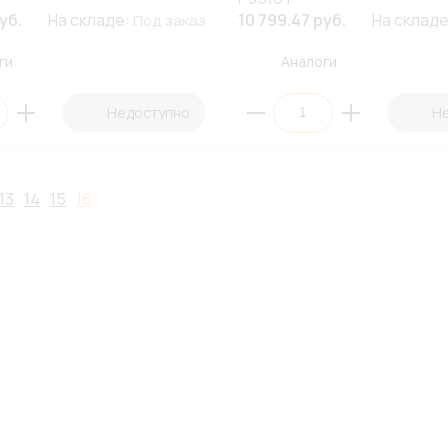
уб.
На складе:
10 799.47 руб.
На склад
Под заказ
ги
Аналоги
Недоступно
Н
13
14
15
16