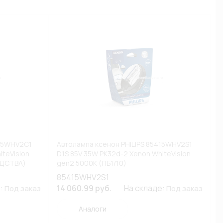
415WHV2C1
Автолампа ксенон PHILIPS 85415WHV2S1
iteVision
D1S 85V 35W PK32d-2 Xenon WhiteVision
ОДСТВА)
gen2 5000К (ПБ1/10)
85415WHV2S1
е:
14 060.99 руб.
На складе:
Под заказ
Под заказ
Аналоги