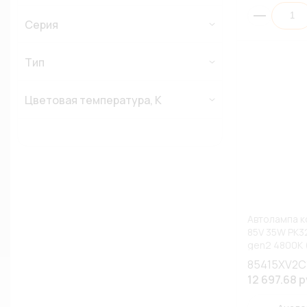
Серия
Тип
Цветовая температура, К
Автолампа к
85V 35W PK3
gen2 4800К
(К1/10)
85415XV2C
12 697.68 р