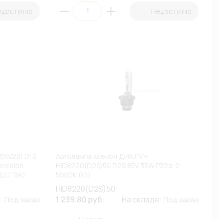
едоступно
Недоступно
15XV2S1 D1S
Автолампа ксенон ДИАЛУЧ
eVision
HID8220(D2S)50 D2S 85V 35W P32d-2
ОДСТВА)
5000К (К1)
HID8220(D2S)50
е:
1 239.80 руб.
На складе:
Под заказ
Под заказ