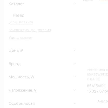
Каталог
← Назад
Блоки розжига
Комплектующие для ламп
Лампы ксенон
Цена, ₽
Бренд
Автолампа кс
85V 35W PK3
Мощность, W
(ПБ1/10)
85415VIS1
Напряжение, V
13 027.67 р
Анало
Особенности