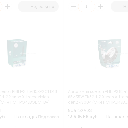
Недоступно
Н
сенон PHILIPS 85415XV2C1 D1S
Автолампа ксенон PHILIPS 854
2d-2 Xenon X-tremeVision
85V 35W PK32d-2 Xenon X-trem
 (СНЯТ С ПРОИЗВОДСТВА)
gen2 4800К (СНЯТ С ПРОИЗВ
(ПБ1/10)
1
85415XV2S1
уб.
На складе:
13 606.58 руб.
На склад
Под заказ