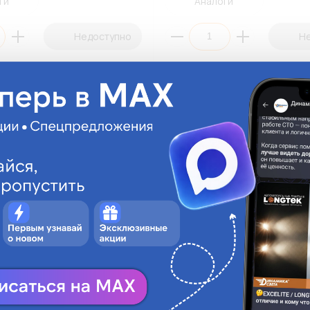
ги
Аналоги
Недоступно
Н
а CLEAR LIGHT BCL0D3000000
Блок розжига OMEGA LIGHT BA
lim) (К1/50)
AC/DC 9-16V 35W (DC/AC) (К1)
000
BAL-OL916-AC/DC
б.
На складе:
1 416.05 руб.
На склад
Под заказ