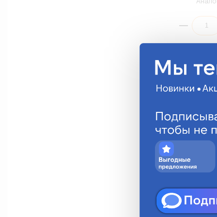
Анало
Блок розжиг
D3 12V 35W (s
BCL0D3000
2 261.31 ру