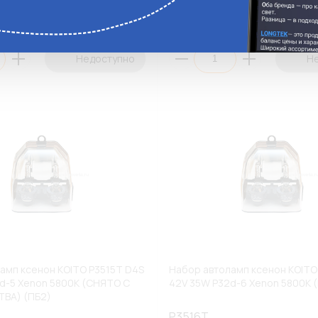
ги
Аналоги
Недоступно
Н
амп ксенон KOITO P3515T D4S
Набор автоламп ксенон KOITO
d-5 Xenon 5800К (СНЯТО С
42V 35W P32d-6 Xenon 5800К 
ВА) (ПБ2)
P3516T