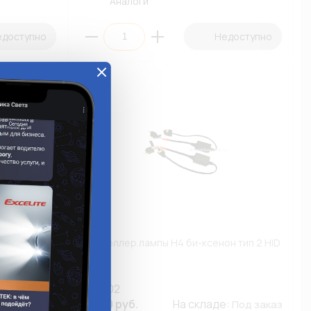
Аналоги
едоступно
Недоступно
L-OL916-
Контроллер лампы H4 би-ксенон тип 2 HID
CON-02
е:
312.30 руб.
На складе:
Под заказ
Под заказ