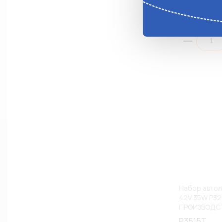
Анало
Набор автол
42V 35W P32
ПРОИЗВОДСТ
P3515T