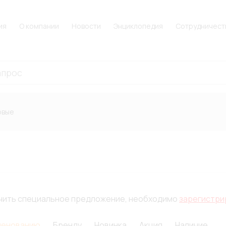
ия
О компании
Новости
Энциклопедия
Сотрудничест
овые
лучить специальное предложение, необходимо
зарегистри
менованию
Бренду
Новинка
Акция
Наличие