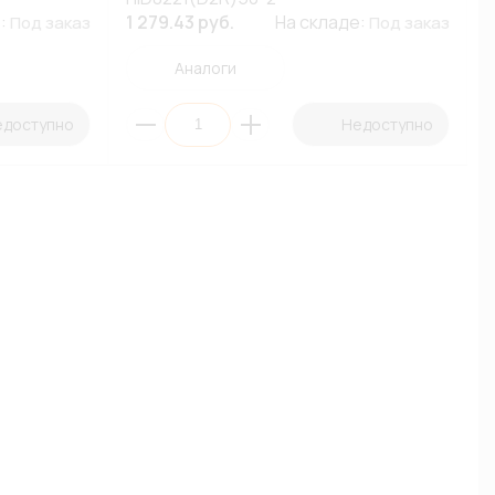
е:
1 279.43 руб.
На складе:
Под заказ
Под заказ
Аналоги
едоступно
Недоступно