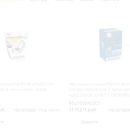
енон PHILIPS 85415VIS1 D1S
Автолампа ксенон PHILIPS 85
2d-2 Xenon Vision 4600К
D1S 85V 35W PK32d-2 Xenon Wh
gen2 5000К (СНЯТ С ПРОИЗВ
(К1/10)
85415WHV2C1
уб.
На складе:
13 152.11 руб.
На склад
Под заказ
ги
Аналоги