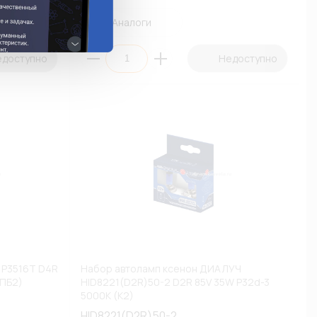
Аналоги
едоступно
Недоступно
 P3516T D4R
Набор автоламп ксенон ДИАЛУЧ
(ПБ2)
HID8221(D2R)50-2 D2R 85V 35W P32d-3
5000К (К2)
HID8221(D2R)50-2