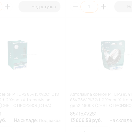
Недоступно
Н
сенон PHILIPS 85415XV2C1 D1S
Автолампа ксенон PHILIPS 854
2d-2 Xenon X-tremeVision
85V 35W PK32d-2 Xenon X-trem
 (СНЯТ С ПРОИЗВОДСТВА)
gen2 4800К (СНЯТ С ПРОИЗВ
(ПБ1/10)
1
85415XV2S1
уб.
На складе:
13 606.58 руб.
На склад
Под заказ