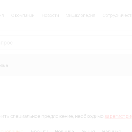
ия
О компании
Новости
Энциклопедия
Сотрудничест
овые
лучить специальное предложение, необходимо
зарегистри
менованию
Бренду
Новинка
Акция
Наличие