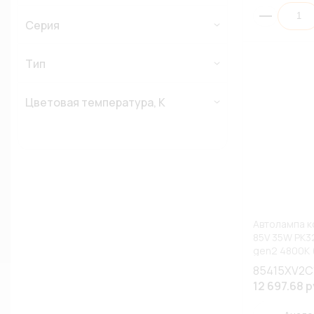
Серия
Тип
Цветовая температура, К
Автолампа к
85V 35W PK3
gen2 4800К
(К1/10)
85415XV2C
12 697.68 р