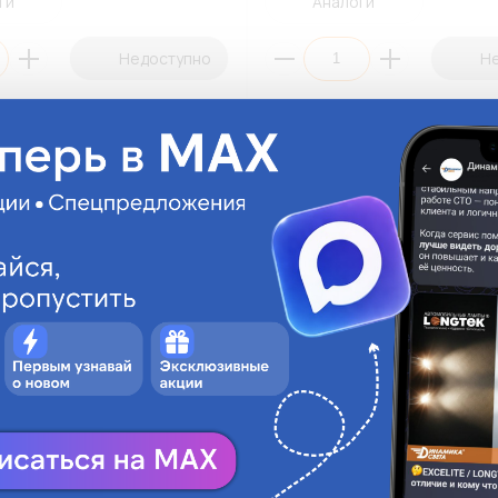
ги
Аналоги
Недоступно
Н
а CLEAR LIGHT BCL0D3000000
Блок розжига OMEGA LIGHT BA
lim) (К1/50)
AC/DC 9-16V 35W (DC/AC) (К1)
000
BAL-OL916-AC/DC
б.
На складе:
1 416.05 руб.
На склад
Под заказ