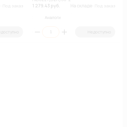
е:
1 279.43 руб.
На складе:
Под заказ
Под заказ
Аналоги
едоступно
Недоступно