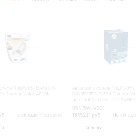
енон PHILIPS 85415VIS1 D1S
Автолампа ксенон PHILIPS 85
2d-2 Xenon Vision 4600К
D1S 85V 35W PK32d-2 Xenon Wh
gen2 5000К (СНЯТ С ПРОИЗВ
(К1/10)
85415WHV2C1
уб.
На складе:
13 152.11 руб.
На склад
Под заказ
ги
Аналоги