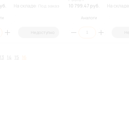
уб.
На складе:
10 799.47 руб.
На склад
Под заказ
ги
Аналоги
Недоступно
Н
13
14
15
16