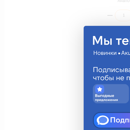
Анало
Блок розжиг
D3 12V 35W (s
BCL0D3000
2 261.31 ру