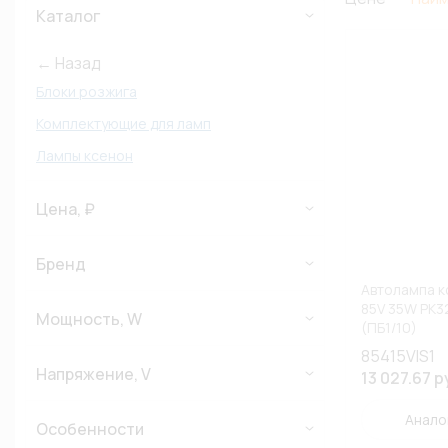
Каталог
← Назад
Блоки розжига
Комплектующие для ламп
Лампы ксенон
Цена, ₽
Бренд
Автолампа кс
85V 35W PK3
Мощность, W
(ПБ1/10)
85415VIS1
Напряжение, V
13 027.67 р
Анало
Особенности