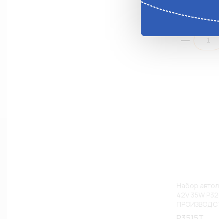
Анало
Набор автол
42V 35W P32
ПРОИЗВОДСТ
P3515T