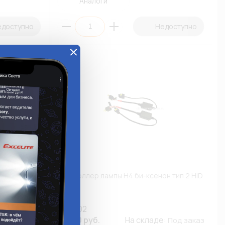
Аналоги
едоступно
Недоступно
L-OL916-
Контроллер лампы H4 би-ксенон тип 2 HID
CON-02
е:
312.30 руб.
На складе:
Под заказ
Под заказ