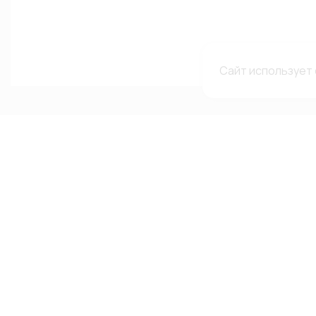
Сайт использует 
Каталог
Меню
Мы в с
сетях
Каталог
О компании
Автолампы
Гарантии и рекламации
ВКонтакте
Автооптика
Доставка и оплата
Telegram-