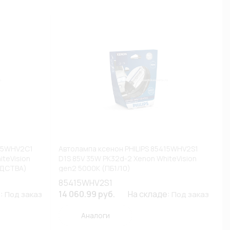
415WHV2C1
Автолампа ксенон PHILIPS 85415WHV2S1
iteVision
D1S 85V 35W PK32d-2 Xenon WhiteVision
ОДСТВА)
gen2 5000К (ПБ1/10)
85415WHV2S1
е:
14 060.99 руб.
На складе:
Под заказ
Под заказ
Аналоги