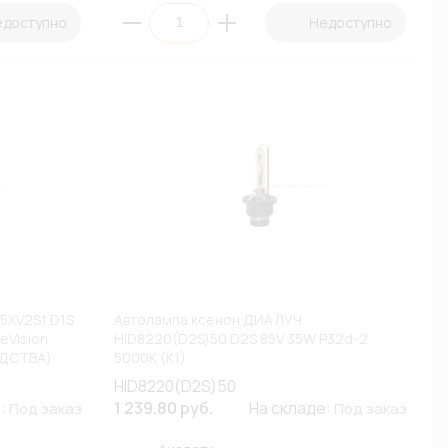
едоступно
Недоступно
15XV2S1 D1S
Автолампа ксенон ДИАЛУЧ
eVision
HID8220(D2S)50 D2S 85V 35W P32d-2
ОДСТВА)
5000К (К1)
HID8220(D2S)50
е:
1 239.80 руб.
На складе:
Под заказ
Под заказ