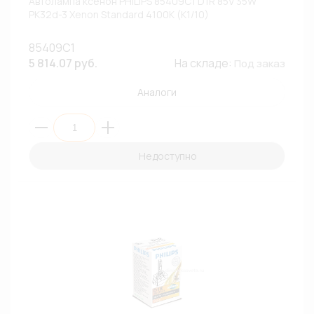
Автолампа ксенон PHILIPS 85409C1 D1R 85V 35W
PK32d-3 Xenon Standard 4100К (К1/10)
85409C1
5 814.07 руб.
На складе:
Под заказ
Аналоги
Недоступно