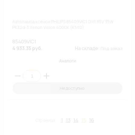
Автолампа ксенон PHILIPS 85409VIC1 D1R 85V 35W
PK32d-3 Xenon Vision 4000К (К1/10)
85409VIC1
4 933.35 руб.
На складе:
Под заказ
Аналоги
Недоступно
1
13
14
15
16
Страница