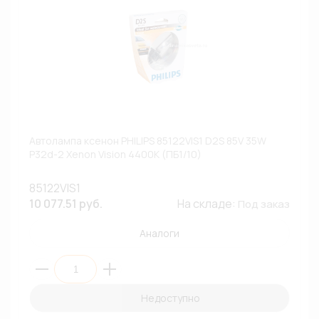
Автолампа ксенон PHILIPS 85122VIS1 D2S 85V 35W
P32d-2 Xenon Vision 4400К (ПБ1/10)
85122VIS1
10 077.51 руб.
На складе:
Под заказ
Аналоги
Недоступно