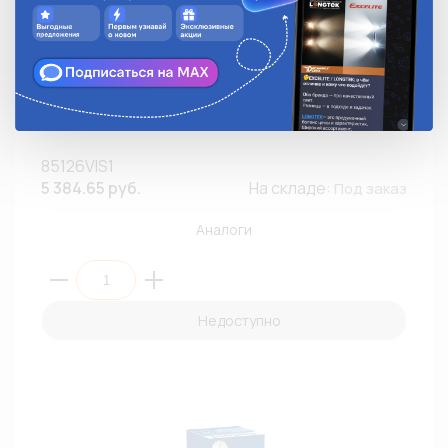
Автолампа ксенон PHILIPS 85126VIS1 D2R 85V 35W
P32d-3 Xenon Vision 4600К (ПБ1/10)
85126VIS1
5 384.65 руб.
На складе:
Под заказ
Аналоги
Недоступно