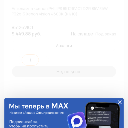
Автолампа ксенон PHILIPS 85126VIC1 D2R 85V 35W
P32d-3 Xenon Vision 4600К (К1/10)
85126VIC1
9 449.88 руб.
На складе:
Под заказ
Аналоги
Недоступно