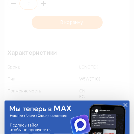
В корзину
Характеристики
Бренд
LONGTEK
Тип
W5W(T10)
Применяемость
CN
EC
JP
KR
RU
US
Другое производство