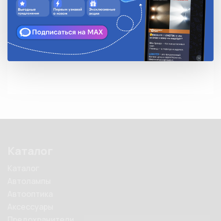
Количество в упаковке
2
Описание
• разъем под цоколь W2,1x9,5d для ламп типа T10, T15

• длина провода 100 мм
Каталог
Каталог
Автолампы
Автооптика
Аксессуары
Предохранители