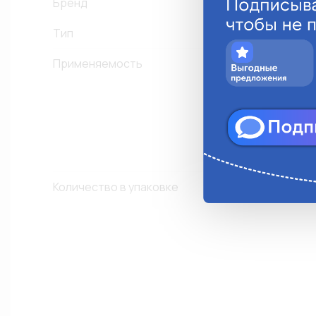
Бренд
Тип
Применяемость
J
K
Д
Количество в упаковке
1