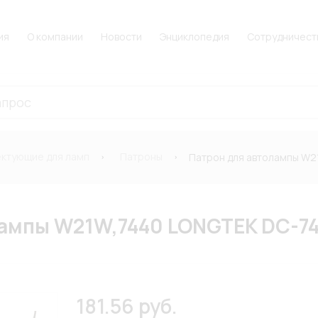
ия
О компании
Новости
Энциклопедия
Сотрудничест
ктующие для ламп
Патроны
Патрон для автолампы W2
ампы W21W,7440 LONGTEK DC-744
181.56 руб.