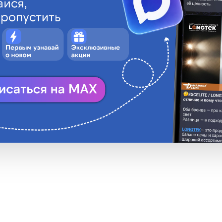
LONGTEK
• длина проводов 
W21W(7440)
CN
EC
P
R
RU
US
ругое производство