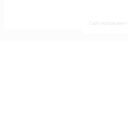
Сайт использует 
Каталог
Меню
Мы в с
сетях
Каталог
О компании
Автолампы
Гарантии и рекламации
ВКонтакте
Автооптика
Доставка и оплата
Telegram-
Аксессуары
Каталоги и сертификаты
Канал в MA