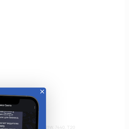
е
ль W3x16d для ламп W21W, 7440, T20
