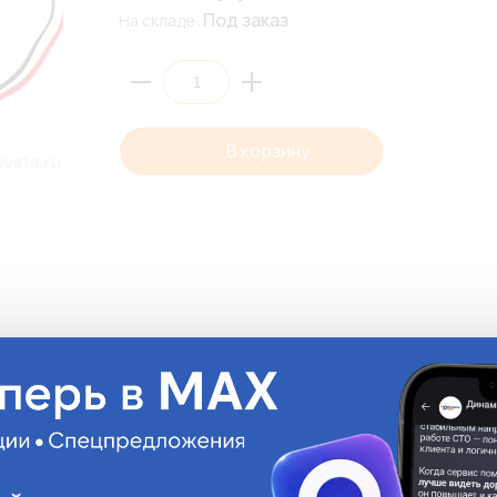
Под заказ
На складе:
В корзину
Описани
• Патрон под цоко