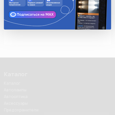
Описание
• Материал пластик

• 2 контакта для разъема

• Со сменной лампой W1,2W 20512W
Каталог
Каталог
Автолампы
Автооптика
Аксессуары
Предохранители