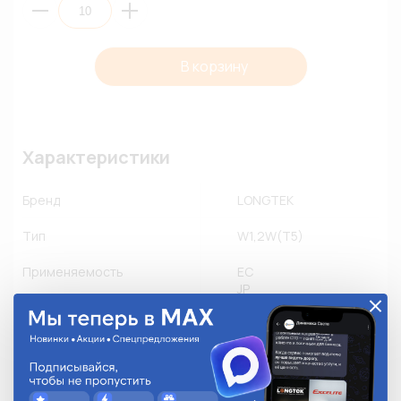
В корзину
Характеристики
Бренд
LONGTEK
Тип
W1,2W(T5)
Применяемость
EC
JP
KR
US
Другое производство
Количество в упаковке
10