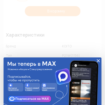
В корзину
Характеристики
Бренд
KOITO
Тип
P21W(1156)
Применяемость
Другое производство
Количество в упаковке
1
Описание