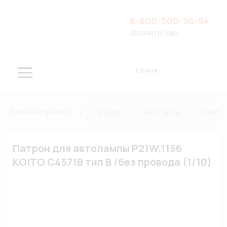
8-800-500-96-94
Звоните нам
Сумма
Главная страница
Каталог
Автолампы
Компле
Патрон для автолампы P21W,1156
KOITO C4571B тип B /без провода (1/10)