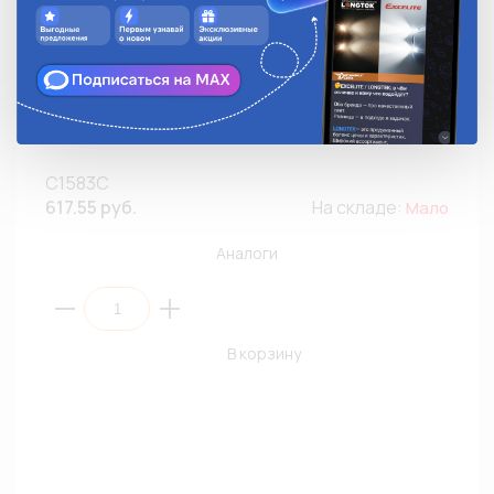
Патрон для автолампы W5W,T10 KOITO C1583C тип С
угол/без провода (1/10)
C1583C
617.55 руб.
На складе:
Мало
Аналоги
В корзину