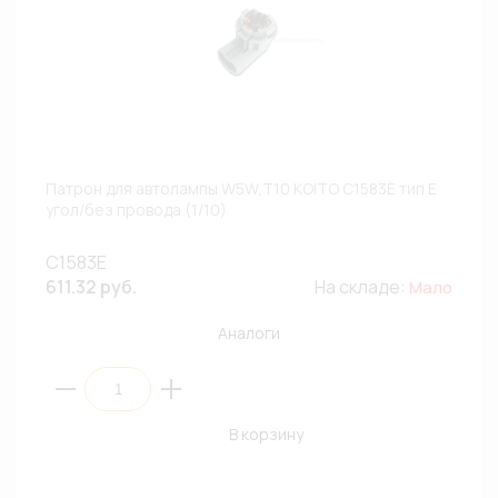
Патрон для автолампы W5W,T10 KOITO C1583E тип E
угол/без провода (1/10)
C1583E
611.32 руб.
На складе:
Мало
Аналоги
В корзину