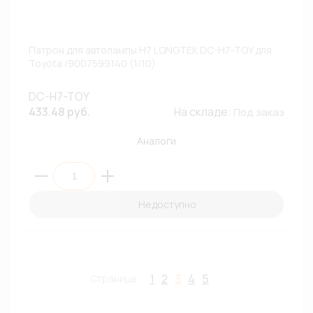
Патрон для автолампы H7 LONGTEK DC-H7-TOY для
Toyota /9007599140 (1/10)
DC-H7-TOY
433.48 руб.
На складе:
Под заказ
Аналоги
Недоступно
1
2
3
4
5
Страница