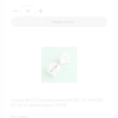
Недоступно
Патрон BAX(T5) под автолампу W1,2W, T5 LONGTEK
DC-MF-01 для иномарок (ПЭ10)
DC-MF01