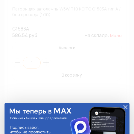
Патрон для автолампы W5W,T10 KOITO C1583A тип A /
без провода (1/10)
C1583A
586.54 руб.
На складе:
Мало
Аналоги
В корзину