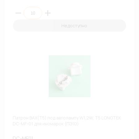
Недоступно
Патрон BAX(T5) под автолампу W1,2W, T5 LONGTEK
DC-MF-01 для иномарок (ПЭ10)
DC-MF01