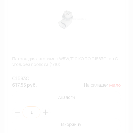
Патрон для автолампы W5W,T10 KOITO C1583C тип С
угол/без провода (1/10)
C1583C
617.55 руб.
На складе:
Мало
Аналоги
В корзину