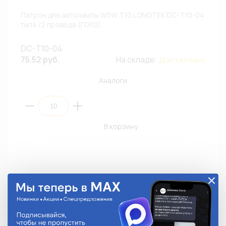
Патрон для автолампы W5W,T10 LONGTEK DC-T10-04
тип4 /2 провода (ПЭ10)
DC-T10-04
75.52 руб.
На складе:
Достаточно
Аналоги
В корзину