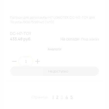
Патрон для автолампы H7 LONGTEK DC-H7-TOY для
Toyota /9007599140 (1/10)
DC-H7-TOY
433.48 руб.
На складе:
Под заказ
Аналоги
Недоступно
1
2
3
4
5
Страница