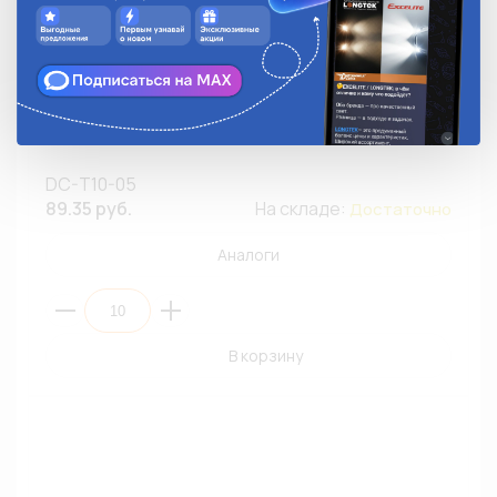
Патрон для автолампы W5W,T10 LONGTEK DC-T10-05
для ВАЗ-2105-2107 нового образца (ПЭ10)
DC-T10-05
89.35 руб.
На складе:
Достаточно
Аналоги
В корзину