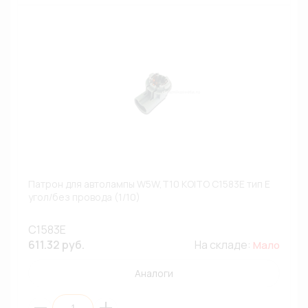
Патрон для автолампы W5W,T10 KOITO C1583E тип E
угол/без провода (1/10)
C1583E
611.32 руб.
На складе:
Мало
Аналоги