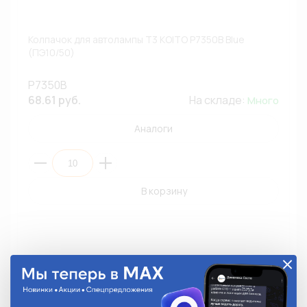
Колпачок для автолампы T3 KOITO P7350B Blue
(ПЭ10/50)
P7350B
68.61 руб.
На складе:
Много
Аналоги
В корзину