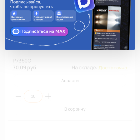
Колпачок для автолампы T3 KOITO P7350G Green
(ПЭ10/50)
P7350G
70.09 руб.
На складе:
Достаточно
Аналоги
В корзину