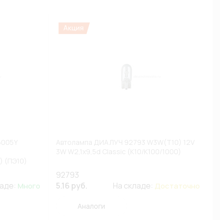
5005Y
Автолампа ДИАЛУЧ 92793 W3W(T10) 12V
3W W2,1x9,5d Classic (К10/К100/1000)
) (ПЭ10)
А)
92793
ладе:
5.16 руб.
На складе:
Много
Достаточно
Аналоги