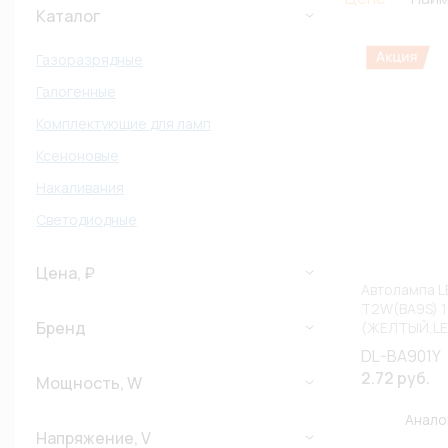
Каталог
Газоразрядные
Галогенные
Комплектующие для ламп
Ксеноновые
Накаливания
Светодиодные
Цена, ₽
Автолампа L
T2W(BA9S) 1
Бренд
(ЖЕЛТЫЙ,LED
(ВЫВЕДЕНО 
DL-BA901Y
2.72 руб.
Мощность, W
Анало
Напряжение, V