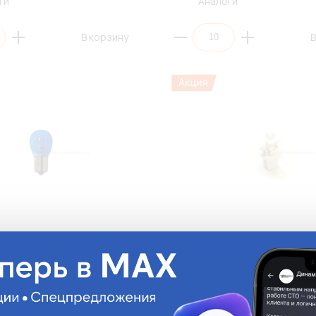
ги
Аналоги
В корзину
В
ДИАЛУЧ 92227B PB21W 12V
Автолампа LED LONGTEK DL-B8
ue (К10/100/2000)
BAX(T5) 12V B8,5d Yellow
(ЖЕЛТЫЙ,LED/1,линза concave
(ВЫВЕДЕНО ИЗ АССОРТИМЕНТ
DL-B8554Y
На складе:
7.06 руб.
На с
Много