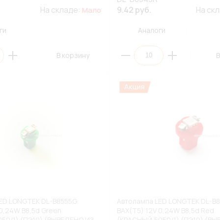
На складе:
9.42 руб.
На ск
Мало
ги
Аналоги
В корзину
В
ED LONGTEK DL-B8555G
Автолампа LED LONGTEK DL-B
 0,24W B8,5d Green
BAX(T5) 12V 0,24W B8,5d Red
50/1) (ПЭ10) (ВЫВЕДЕНО ИЗ
(КРАСНЫЙ,5050/1) (ПЭ10) (ВЫ