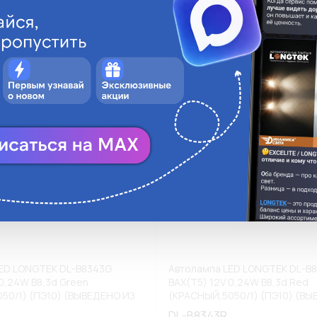
ги
Аналоги
В корзину
В
ED LONGTEK DL-B8343G
Автолампа LED LONGTEK DL-B
 0,24W B8,3d Green
BAX(T5) 12V 0,24W B8,3d Red
50/1) (ПЭ10) (ВЫВЕДЕНО ИЗ
(КРАСНЫЙ,5050/1) (ПЭ10) (ВЫ
НТА)
АССОРТИМЕНТА)
DL-B8343R