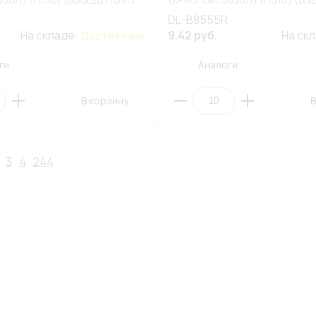
НТ)
АССОРТИМЕНТ)
DL-B8555R
На складе:
9.42 руб.
На ск
Достаточно
ги
Аналоги
В корзину
В
3
4
244