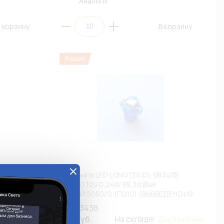
Аналоги
 корзину
В корзину
554Y
Автолампа LED LONGTEK DL-B8343B
BAX(T5) 12V 0,24W B8,3d Blue
) (ПЭ10)
(СИНИЙ,5050/1) (ПЭ10) (ВЫВВЕДЕНО ИЗ
А)
АССОРТИМЕНТА)
DL-B8343B
кладе:
9.42 руб.
На складе:
Мало
Достаточно