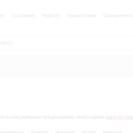
ия
О компании
Новости
Энциклопедия
Сотрудничест
лучить специальное предложение, необходимо
зарегистри
менованию
Бренду
Новинка
Акция
Наличие