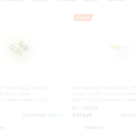
ED LONGTEK DL-BA901Y
Автолампа LED LONGTEK DL-T
2V BA9s Yellow
W1,2W(T5) 12V W2x4,6d Yellow
/1,линза round) (ПЭ2)
(ЖЕЛТЫЙ,LED/1,линза concave
ИЗ АССОРТИМЕНТА)
(ВЫВЕДЕНО ИЗ АССОРТИМЕНТ
DL-T5005Y
На складе:
3.00 руб.
На ск
Много
ги
Аналоги