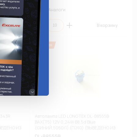
Аналоги
 корзину
В корзину
8343R
Автолампа LED LONGTEK DL-B8555B
BAX(T5) 12V 0,24W B8,5d Blue
ВЕДЕНО ИЗ
(СИНИЙ,5050/1) (ПЭ10) (ВЫВЕДЕНО ИЗ
АССОРТИМЕНТА)
DL-B8555B