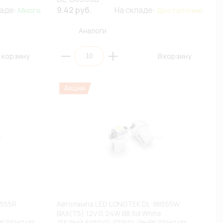
ладе:
9.42 руб.
На складе:
Много
Достаточно
Аналоги
 корзину
В корзину
8555R
Автолампа LED LONGTEK DL-B8555W
BAX(T5) 12V 0,24W B8,5d White
ВЕДЕНО ИЗ
(БЕЛЫЙ,5050/1) (ПЭ10) (ВЫВЕДЕНО ИЗ