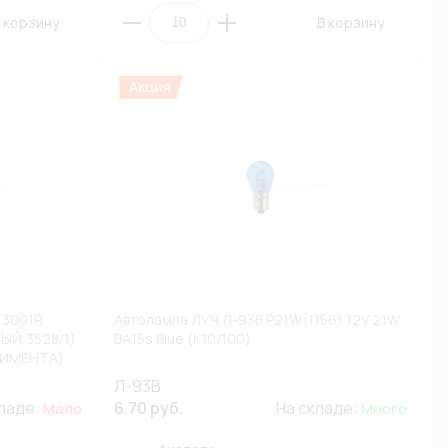
 корзину
В корзину
T3001R
Автолампа ЛУЧ Л-93В P21W(1156) 12V 21W
НЫЙ,3528/1)
BA15s Blue (К10/100)
ТИМЕНТА)
Л-93В
кладе:
6.70 руб.
На складе:
Мало
Много