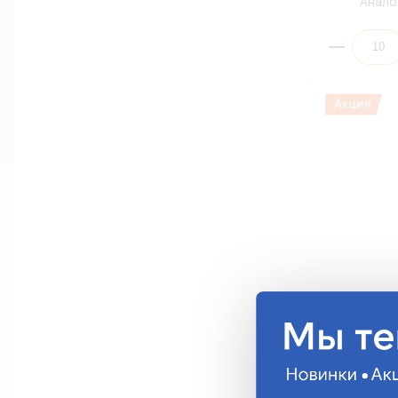
Анало
Автолампа 
21W B8,3d Bl
92227B
6.81 руб.