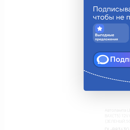
Анало
Автолампа L
BAX(T5) 12V
(ЗЕЛЕНЫЙ,50
АССОРТИМЕ
DL-B8343G