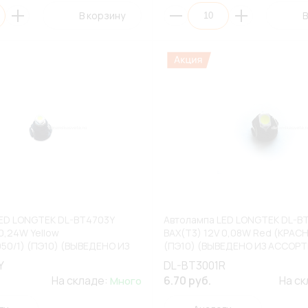
В корзину
В
ED LONGTEK DL-BT4703Y
Автолампа LED LONGTEK DL-B
0,24W Yellow
BAX(T3) 12V 0,08W Red (КРАС
0/1) (ПЭ10) (ВЫВЕДЕНО ИЗ
(ПЭ10) (ВЫВЕДЕНО ИЗ АССОР
НТА)
Y
DL-BT3001R
На складе:
6.70 руб.
На с
Много