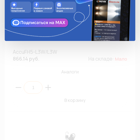
Фонарь налобный аккумуляторный влагозащищенный
ФАZA AccuFH5-L3W/L3W(К1/12)
AccuFH5-L3W/L3W
866.14 руб.
На складе:
Мало
Аналоги
В корзину