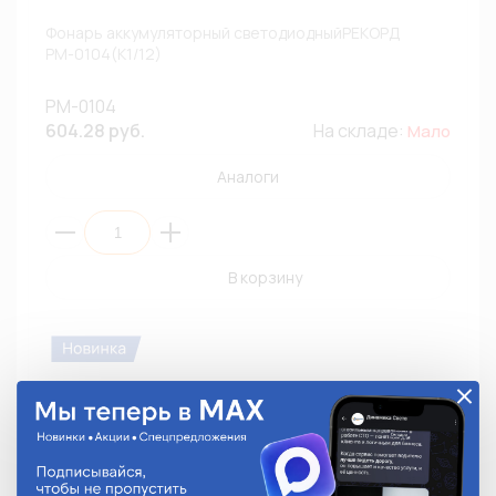
Фонарь аккумуляторный светодиодныйРЕКОРД
РМ-0104(К1/12)
РМ-0104
604.28 руб.
На складе:
Мало
Аналоги
В корзину